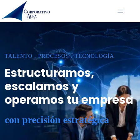
Saltar
al
contenido
TALENTO . PROCESOS . TECNOLOGÍA
Estructuramos,
escalamos y
operamos tu empresa
con precisión estratégica