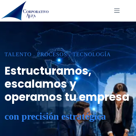
Saltar
al
contenido
TALENTO . PROCESOS . TECNOLOGÍA
Estructuramos,
escalamos y
operamos tu empresa
con precisión estratégica