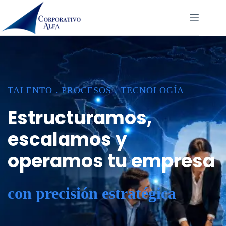
Saltar
al
contenido
TALENTO . PROCESOS . TECNOLOGÍA
Estructuramos,
escalamos y
operamos tu empresa
con precisión estratégica