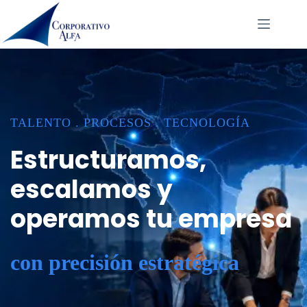
Saltar
al
contenido
TALENTO . PROCESOS . TECNOLOGÍA
Estructuramos,
escalamos y
operamos tu empresa
con precisión estratégica