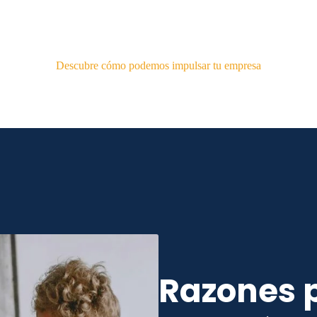
Descubre cómo podemos impulsar tu empresa
Razones p