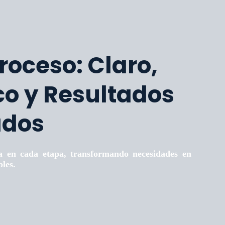
roceso: Claro,
co y Resultados
ados
en cada etapa, transformando necesidades en
bles.