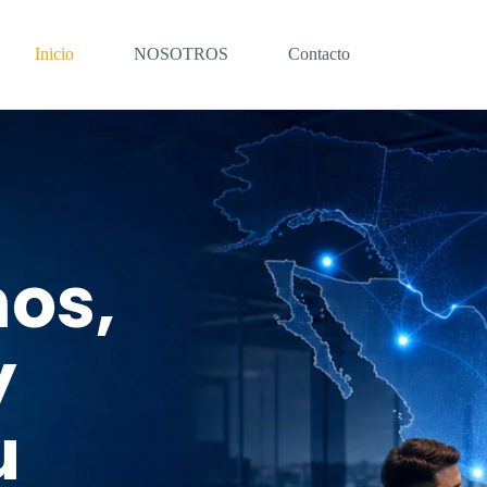
Inicio
NOSOTROS
Contacto
os,
y
u