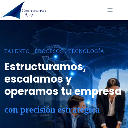
Saltar
al
contenido
TALENTO . PROCESOS . TECNOLOGÍA
Estructuramos,
escalamos y
operamos tu empresa
con precisión estratégica