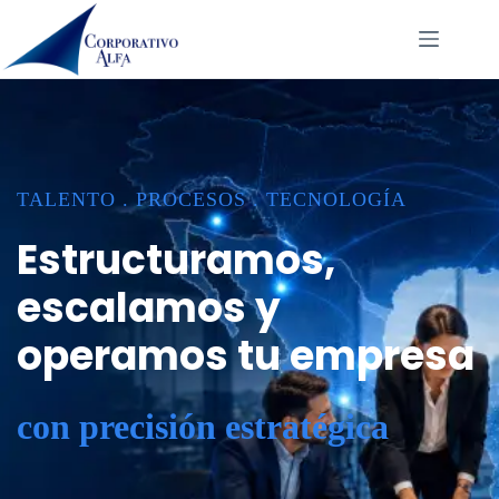
Saltar
al
contenido
TALENTO . PROCESOS . TECNOLOGÍA
Estructuramos,
escalamos y
operamos tu empresa
con precisión estratégica