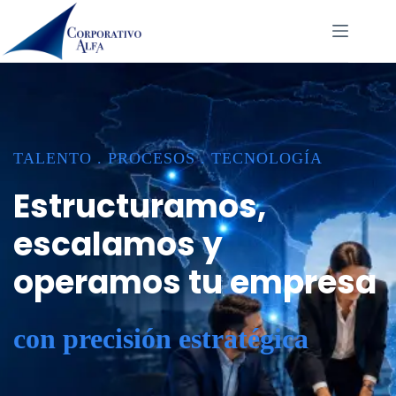
Saltar
al
contenido
TALENTO . PROCESOS . TECNOLOGÍA
Estructuramos,
escalamos y
operamos tu empresa
con precisión estratégica